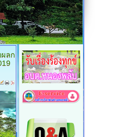
ับผลก
019