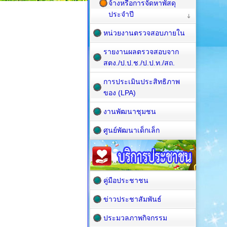
จ้างหรือการจัดหาพัสดุ
ประจำปี
หน่วยงานตรวจสอบภายใน
รายงานผลตรวจสอบจาก
สตง./ป.ป.ช./ป.ป.ท./สถ.
การประเมินประสิทธิภาพ
ของ (LPA)
งานพัฒนาชุมชน
ศูนย์พัฒนาเด็กเล็ก
คู่มือประชาชน
ข่าวประชาสัมพันธ์
ประมวลภาพกิจกรรม