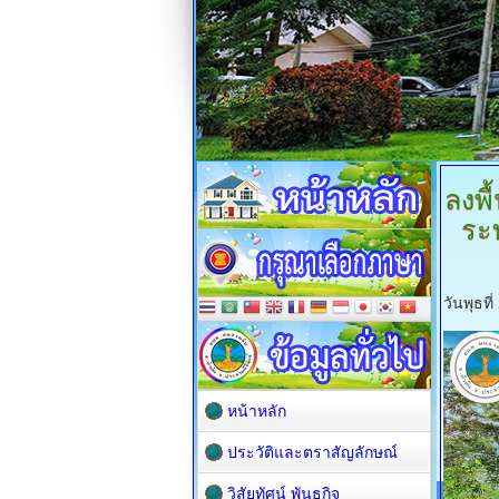
ลงพื
ระ
วันพุธท
หน้าหลัก
ประวัติและตราสัญลักษณ์
วิสัยทัศน์ พันธกิจ