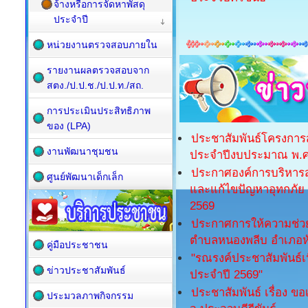
จ้างหรือการจัดหาพัสดุ
ประจำปี
หน่วยงานตรวจสอบภายใน
รายงานผลตรวจสอบจาก
สตง./ป.ป.ช./ป.ป.ท./สถ.
การประเมินประสิทธิภาพ
ของ (LPA)
ประชาสัมพันธ์โครงการส
งานพัฒนาชุมชน
ประจำปีงบประมาณ พ.ศ
ประกาศองค์การบริหารส
ศูนย์พัฒนาเด็กเล็ก
และแก้ไขปัญหาอุทกภัย 
2569
ประกาศการให้ความช่วยเ
ตำบลหนองพลีบ อำเภอหัว
คู่มือประชาชน
"รณรงค์ประชาสัมพันธ์เน
ข่าวประชาสัมพันธ์
ประจำปี 2569"
ประชาสัมพันธ์ เรื่อง 
ประมวลภาพกิจกรรม