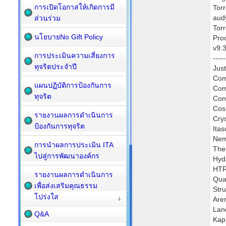
การเปิดโอกาสให้เกิดการมี
Tor
aud
ส่วนร่วม
Tor
นโยบายNo Gift Policy
Pro
v9.
การประเมินความเสี่ยงการ
----
ทุจริตประจำปี
Just
Comf
แผนปฏิบัติการป้องกันการ
Com
ทุจริต
Cons
Cos
รายงานผลการดำเนินการ
Cry
ป้องกันการทุจริต
Itas
Nem
การนำผลการประเมิน ITA
The
ไปสู่การพัฒนาองค์กร
Hyd
HTR
รายงานผลการดำเนินการ
Qua
เพื่อส่งเสริมคุณธรรม
Str
โปร่งใส
Are
Lan
Q&A
Kap