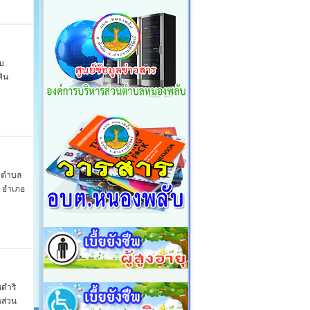
ับ
ิน
ยวตำบล
 อำเภอ
ชดำริ
รส่วน