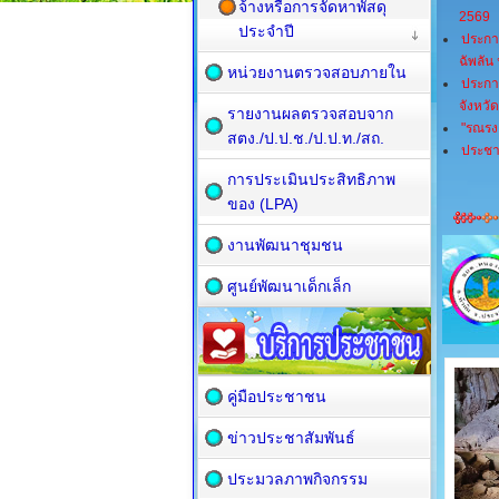
จ้างหรือการจัดหาพัสดุ
2569
ประจำปี
ประกา
ฉัพลัน
หน่วยงานตรวจสอบภายใน
ประกา
จังหวั
รายงานผลตรวจสอบจาก
"รณรงค
สตง./ป.ป.ช./ป.ป.ท./สถ.
ประชาส
การประเมินประสิทธิภาพ
ของ (LPA)
งานพัฒนาชุมชน
ศูนย์พัฒนาเด็กเล็ก
คู่มือประชาชน
ข่าวประชาสัมพันธ์
ประมวลภาพกิจกรรม