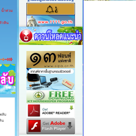
 น้ำท่วม
ัวหิน
พลับ
ิน