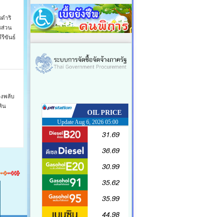
ชดำริ
รส่วน
รีขันธ์
องพลับ
ิน