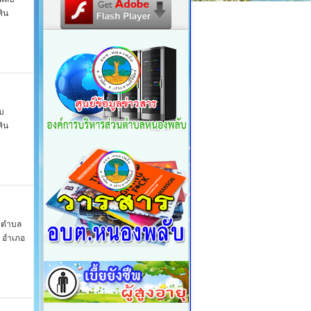
ิน
ับ
ิน
ยวตำบล
 อำเภอ