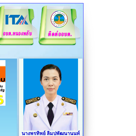
นางพรทิพย์ ลิมปพัฒนานนท์