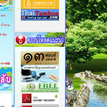
 พ.ศ.
 น้ำท่วม
ัวหิน
พลับ