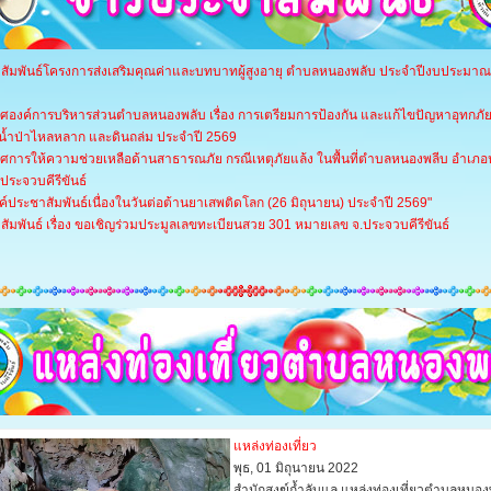
สัมพันธ์โครงการส่งเสริมคุณค่าและบทบาทผู้สูงอายุ ตำบลหนองพลับ ประจำปีงบประมาณ
ศองค์การบริหารส่วนตำบลหนองพลับ เรื่อง การเตรียมการป้องกัน และแก้ไขปัญหาอุทกภัย
 น้ำป่าไหลหลาก และดินถล่ม ประจำปี 2569
ศการให้ความช่วยเหลือด้านสาธารณภัย กรณีเหตุภัยแล้ง ในพื้นที่ตำบลหนองพลีบ อำเภอห
ดประจวบคีรีขันธ์
์ประชาสัมพันธ์เนื่องในวันต่อต้านยาเสพติดโลก (26 มิถุนายน) ประจำปี 2569"
ัมพันธ์ เรื่อง ขอเชิญร่วมประมูลเลขทะเบียนสวย 301 หมายเลข จ.ประจวบคีรีขันธ์
แหล่งท่องเที่ยว
พุธ, 01 มิถุนายน 2022
สำนักสงฆ์ถ้ำลับแล แหล่งท่องเที่ยวตำบลหนอง