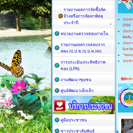
รายงานผลการจัดซื้อจัด
จ้างหรือการจัดหาพัสดุ
ประชา
ประจำปี
2569
ประกา
หน่วยงานตรวจสอบภายใน
ฉัพลัน
ประกา
รายงานผลตรวจสอบจาก
จังหวั
สตง./ป.ป.ช./ป.ป.ท./สถ.
"รณรงค
ประชาส
การประเมินประสิทธิภาพ
ของ (LPA)
งานพัฒนาชุมชน
ศูนย์พัฒนาเด็กเล็ก
คู่มือประชาชน
ข่าวประชาสัมพันธ์