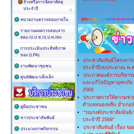
จ้างหรือการจัดหาพัสดุ
ประจำปี
หน่วยงานตรวจสอบภายใน
รายงานผลตรวจสอบจาก
สตง./ป.ป.ช./ป.ป.ท./สถ.
การประเมินประสิทธิภาพ
ของ (LPA)
ประชาสัมพันธ์โครงการส
งานพัฒนาชุมชน
ประจำปีงบประมาณ พ.ศ
ประกาศองค์การบริหารส
ศูนย์พัฒนาเด็กเล็ก
และแก้ไขปัญหาอุทกภัย 
2569
ประกาศการให้ความช่วยเ
ตำบลหนองพลีบ อำเภอหัว
คู่มือประชาชน
"รณรงค์ประชาสัมพันธ์เน
ข่าวประชาสัมพันธ์
ประจำปี 2569"
ประชาสัมพันธ์ เรื่อง 
ประมวลภาพกิจกรรม