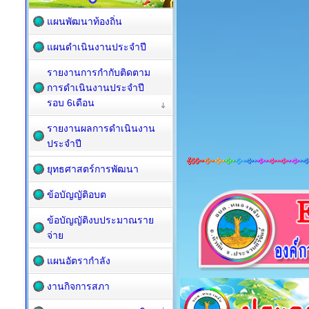
แผนพัฒนาท้องถิ่น
แผนดำเนินงานประจำปี
รายงานการกำกับติดตาม
การดำเนินงานประจำปี
รอบ 6เดือน
รายงานผลการดำเนินงาน
ประจำปี
ยุทธศาสตร์การพัฒนา
ข้อบัญญัติอบต
ข้อบัญญัติงบประมาณราย
จ่าย
แผนอัตรากำลัง
งานกิจการสภา