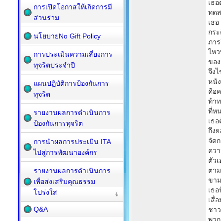
เธอ
การเปิดโอกาสให้เกิดการมี
ทดส
ส่วนร่วม
เธอ
กระต
นโยบายNo Gift Policy
ภาร
ไหว
การประเมินความเสี่ยงการ
ของ
ทุจริตประจำปี
จึง
หนัง
แผนปฏิบัติการป้องกันการ
คือ
ทุจริต
ท้าท
ที่
รายงานผลการดำเนินการ
เธอ
ป้องกันการทุจริต
ถึงย
จัด
การนำผลการประเมิน ITA
ความ
ไปสู่การพัฒนาองค์กร
ตัวเ
ตาม
รายงานผลการดำเนินการ
ขาม 
เพื่อส่งเสริมคุณธรรม
เธอ
โปร่งใส
เสื่
Q&A
ชาว
พวก