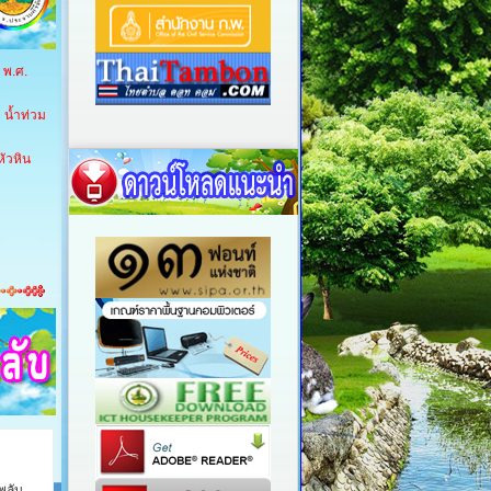
 พ.ศ.
 น้ำท่วม
ัวหิน
พลับ