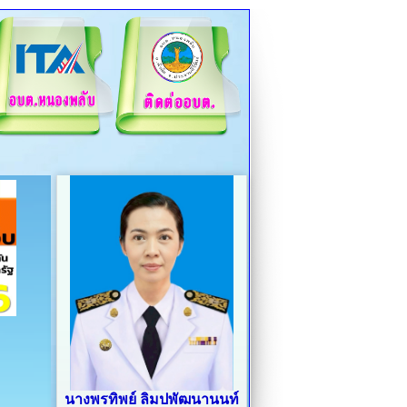
นางพรทิพย์ ลิมปพัฒนานนท์