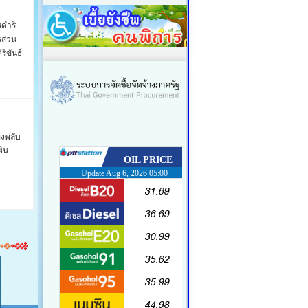
ชดำริ
รส่วน
รีขันธ์
องพลับ
ิน