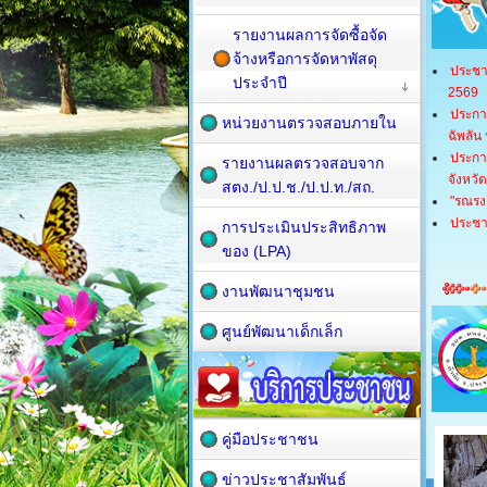
รายงานผลการจัดซื้อจัด
จ้างหรือการจัดหาพัสดุ
ประชา
ประจำปี
2569
ประกา
หน่วยงานตรวจสอบภายใน
ฉัพลัน
ประกา
รายงานผลตรวจสอบจาก
จังหวั
สตง./ป.ป.ช./ป.ป.ท./สถ.
"รณรงค
ประชาส
การประเมินประสิทธิภาพ
ของ (LPA)
งานพัฒนาชุมชน
ศูนย์พัฒนาเด็กเล็ก
คู่มือประชาชน
ข่าวประชาสัมพันธ์