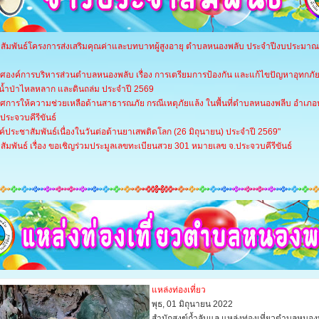
สัมพันธ์โครงการส่งเสริมคุณค่าและบทบาทผู้สูงอายุ ตำบลหนองพลับ ประจำปีงบประมาณ
ศองค์การบริหารส่วนตำบลหนองพลับ เรื่อง การเตรียมการป้องกัน และแก้ไขปัญหาอุทกภัย
 น้ำป่าไหลหลาก และดินถล่ม ประจำปี 2569
ศการให้ความช่วยเหลือด้านสาธารณภัย กรณีเหตุภัยแล้ง ในพื้นที่ตำบลหนองพลีบ อำเภอห
ดประจวบคีรีขันธ์
์ประชาสัมพันธ์เนื่องในวันต่อต้านยาเสพติดโลก (26 มิถุนายน) ประจำปี 2569"
ัมพันธ์ เรื่อง ขอเชิญร่วมประมูลเลขทะเบียนสวย 301 หมายเลข จ.ประจวบคีรีขันธ์
แหล่งท่องเที่ยว
พุธ, 01 มิถุนายน 2022
สำนักสงฆ์ถ้ำลับแล แหล่งท่องเที่ยวตำบลหนอง