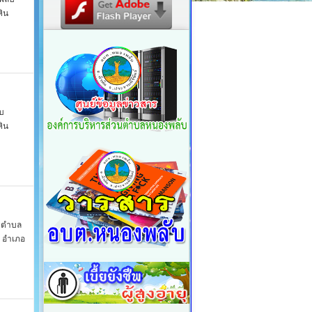
ิน
ับ
ิน
ยวตำบล
 อำเภอ